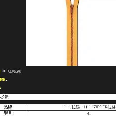
：
HHH金属拉链
规格：
：
本参数
品牌：
HHH拉链；HHHZIPPER拉链
型号：
4#