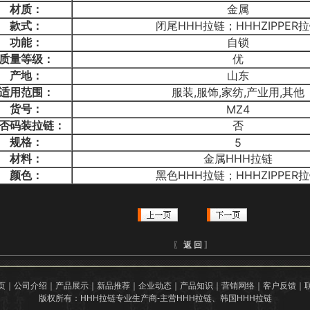
材质：
金属
款式：
闭尾HHH拉链；HHHZIPPER
功能：
自锁
质量等级：
优
产地：
山东
适用范围：
服装,服饰,家纺,产业用,其他
货号：
MZ4
否码装拉链：
否
规格：
5
材料：
金属HHH拉链
颜色：
黑色HHH拉链；HHHZIPPER
〖
返 回
〗
页
｜
公司介绍
｜
产品展示
｜
新品推荐
｜
企业动态
｜
产品知识
｜
营销网络
｜
客户反馈
｜
版权所有：HHH拉链专业生产商-主营
HHH拉链
、韩国HHH拉链